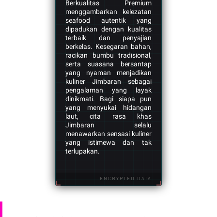
Berkualitas Premium
menggambarkan kelezatan
seafood autentik yang
dipadukan dengan kualitas
terbaik dan penyajian
berkelas. Kesegaran bahan,
racikan bumbu tradisional,
serta suasana bersantap
yang nyaman menjadikan
kuliner Jimbaran sebagai
pengalaman yang layak
dinikmati. Bagi siapa pun
yang menyukai hidangan
laut, cita rasa khas
Jimbaran selalu
menawarkan sensasi kuliner
yang istimewa dan tak
terlupakan.
ENCRYPTED DATA
CAIR75 FITUR GAME ONLINE MODERN