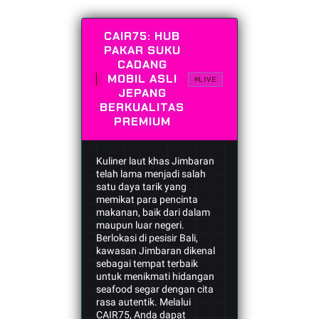
CAIR75: HUB
PAKAR SUKU
CADANG
MOBIL ASLI
LIVE
JEPANG
BERKUALITAS
PREMIUM
Kuliner laut khas Jimbaran
telah lama menjadi salah
satu daya tarik yang
memikat para pencinta
makanan, baik dari dalam
maupun luar negeri.
Berlokasi di pesisir Bali,
kawasan Jimbaran dikenal
sebagai tempat terbaik
untuk menikmati hidangan
seafood segar dengan cita
rasa autentik. Melalui
CAIR75, Anda dapat