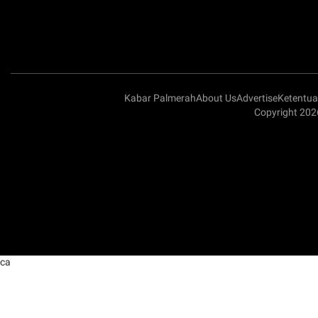
Kabar Palmerah
About Us
Advertise
Ketentu
Copyright 202
ca